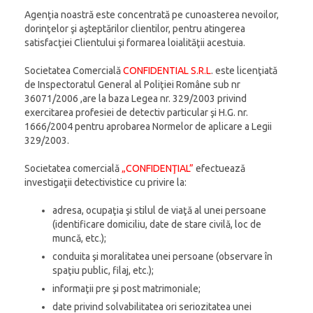
Agenţia noastră este concentrată pe cunoasterea nevoilor,
dorinţelor şi aşteptărilor clientilor, pentru atingerea
satisfacţiei Clientului şi formarea loialităţii acestuia.
Societatea Comercială
CONFIDENTIAL S.R.L
. este licenţiată
de Inspectoratul General al Poliţiei Române sub nr
36071/2006 ,are la baza Legea nr. 329/2003 privind
exercitarea profesiei de detectiv particular şi H.G. nr.
1666/2004 pentru aprobarea Normelor de aplicare a Legii
329/2003.
Societatea comercială
„CONFIDENŢIAL”
efectuează
investigaţii detectivistice cu privire la:
adresa, ocupaţia şi stilul de viaţă al unei persoane
(identificare domiciliu, date de stare civilă, loc de
muncă, etc.);
conduita şi moralitatea unei persoane (observare în
spaţiu public, filaj, etc.);
informaţii pre şi post matrimoniale;
date privind solvabilitatea ori seriozitatea unei