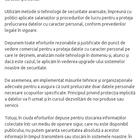
Utilizăm metode si tehnologii de securitate avansate, împreună cu
politici aplicate salariaților și procedurilor de lucru pentru a proteja
prelucrarea datelor cu caracter personal, conform prevederilor
legale în vigoare.
Depunem toate eforturile rezonabile și justificate din punct de
vedere comercial pentru a proteja datele cu caracter personal pe
care le deținem, analizăm noile tehnologii în domeniu și, atunci și
dacă este cazul, le aplicăm în vederea upgrade-ului sistemelor
noastre de securitate.
De asemenea, am implementat măsurile tehnice și organizaționale
adecvate pentru a asigura că sunt prelucrate doar datele personale
necesare scopurilor specificate. Principiul privind protecția implicită
a datelor va fi urmat și în cursul dezvoltării de noi produse sau
servicii.
Totuși, în ciuda eforturilor depuse pentru stocarea informațiilor
colectate într-un mediu de operare sigur, care nu este disponibil
publicului, nu putem garanta securitatea absolută a acestor
informații în timpul transmiterii sau stocării în sistemele noastre. În