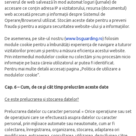
serverul de web salvează în mod automat loguri (jurnale) de
accesare ce conțin adresa IP a vizitatorului, resursa (documentul)
web accesată precum și informații despre Sistemul de
Operare/Browserul utilizat. Stocăm aceste date pentru a preveni
frauda și pentru a asigura securitatea website-ului și a informațiilor.
De asemenea, pe site-ul nostru (
www.bsguarding.ro
) folosim
module cookie pentru a îmbunătăți experiența de navigare a tuturor
vizitatorilor precum și pentru a măsura eficiența acestui website.
Prin intermediul modulelor cookie nu colectăm și nu procesăm nicio
informație pe baza căreia utilizatorul ar putea fi identificat.
Pentru mai multe detalii accesați pagina „Politica de utilizare a
modulelor cookie”.
Cap. 6 – Cum, de ce și cât timp prelucrăm aceste date
Ce este prelucrarea și stocarea datelor?
Prelucrarea datelor cu caracter personal = Orice operațiune sau set
de operațiuni care se efectuează asupra datelor cu caracter
personal, prin mijloace automate sau neautomate, cum ar fi
colectarea, înregistrarea, organizarea, stocarea, adaptarea ori
modificarea, extragerea, consultarea, utilizarea, dezvăluirea către