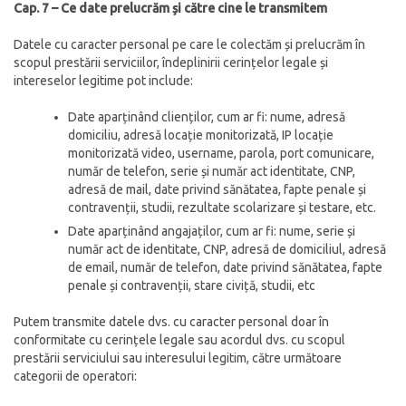
Cap. 7 – Ce date prelucrăm și către cine le transmitem
Datele cu caracter personal pe care le colectăm și prelucrăm în
scopul prestării serviciilor, îndeplinirii cerințelor legale și
intereselor legitime pot include:
Date aparținând clienților, cum ar fi: nume, adresă
domiciliu, adresă locație monitorizată, IP locație
monitorizată video, username, parola, port comunicare,
număr de telefon, serie și număr act identitate, CNP,
adresă de mail, date privind sănătatea, fapte penale și
contravenții, studii, rezultate scolarizare și testare, etc.
Date aparținând angajaților, cum ar fi: nume, serie și
număr act de identitate, CNP, adresă de domiciliul, adresă
de email, număr de telefon, date privind sănătatea, fapte
penale și contravenții, stare civiță, studii, etc
Putem transmite datele dvs. cu caracter personal doar în
conformitate cu cerințele legale sau acordul dvs. cu scopul
prestării serviciului sau interesului legitim, către următoare
categorii de operatori: