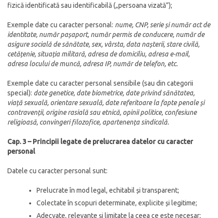
fizică identificată sau identificabilă („persoana vizată”);
Exemple date cu caracter personal:
nume, CNP, serie și număr act de
identitate, număr pașaport, număr permis de conducere, număr de
asigure socială de sănătate, sex, vârsta, data nașterii, stare civilă,
cetățenie, situația militară, adresa de domiciliu, adresa e-mail,
adresa locului de muncă, adresa IP, număr de telefon, etc.
Exemple date cu caracter personal sensibile (sau din categorii
special):
date genetice, date biometrice, date privind sănătatea,
viață sexuală, orientare sexuală, date referitoare la fapte penale și
contravenții, origine rasială sau etnică, opinii politice, confesiune
religioasă, convingeri filozofice, apartenența sindicală.
Cap. 3 – Principii legate de prelucrarea datelor cu caracter
personal
Datele cu caracter personal sunt:
Prelucrate în mod legal, echitabil și transparent;
Colectate în scopuri determinate, explicite și legitime;
Adecvate, relevante și limitate la ceea ce este necesar;