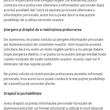
pentru respectarea unei obligații legale. De asemenea, puteți
contesta orice prelucrare ulterioară a informațiilor personale după
acordul prealabil dat. Dacă vă opuneți procesării ulterioare a
informațiilor personale, acest lucru poate duce la mai puține
posibilități de a utiliza serviciile noastre.
Ștergere și dreptul de a restricționa prelucrarea
De asemenea, ne puteți solicita să ștergem informațiile personale
ale dumneavoastră din sistemele noastre. Vom respecta această
solicitare dacă nu avem un motiv legitim pentru a nu șterge datele.
După ștergerea datelor, s-ar putea să nu putem șterge imediat toate
copiile reziduale din toate sistemele noastre. Aceste copii vor fi
eliminate cât mai repede posibil.
Ne puteți solicita să restricționăm prelucrarea anumitor informații
personale, însă acest lucru poate conduce la mai puține posibilități
de a beneficia de serviciile oferite.
Dreptul la portabilitate
Aveți dreptul să primiți informațiile personale furnizate de
dumneavoastră într-un format structurat și utilizat în mod obișnuit.