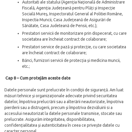
Autoritati ale statului (Agenția Națională de Administrare
Fiscală, Agenția Județeană pentru Plăți și Inspecție
Socială Mureș, Inspectoratul General al Politiei Române,
Inspectia Muncii, Casa Județeană de Asigurări de
Sănătate, Casa Judeteană de Pensii, etc.);
Prestatori servicii de monitorizare prin dispecerat, cu care
societatea are încheiat contract de colaborare;
Prestatori service de pază și protecție, cu care societatea
are încheiat contract de colaborare;
Bănci, furnizori servicii de protecția și medicina muncii,
etc.;
Cap 8 – Cum protejăm aceste date
Datele personale sunt prelucrate în condiții de siguranță. Am luat
măsuri tehnice și organizaționale adecvate privind securitatea
datelor, împotriva prelucrării sau a alterării neautorizate, împotriva
pierderii sau a distrugerii, precum și împotriva dezvăluirii si a
accesului neautorizat la datele personale transmise, stocate sau
prelucrate. Asigurăm integritatea, disponibilitatea,
confidențialitatea și autenticitatea în ceea ce privește datele cu
caracter personal.