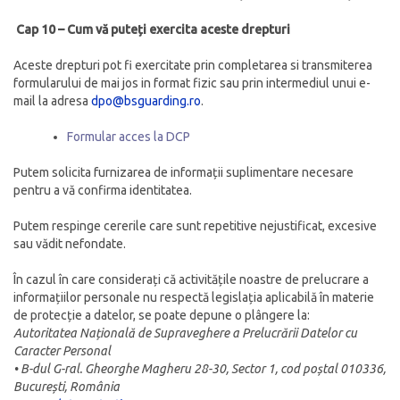
Cap 10 – Cum vă puteți exercita aceste drepturi
Aceste drepturi pot fi exercitate prin completarea si transmiterea
formularului de mai jos in format fizic sau prin intermediul unui e-
mail la adresa
dpo@bsguarding.ro
.
Formular acces la DCP
Putem solicita furnizarea de informații suplimentare necesare
pentru a vă confirma identitatea.
Putem respinge cererile care sunt repetitive nejustificat, excesive
sau vădit nefondate.
În cazul în care considerați că activitățile noastre de prelucrare a
informațiilor personale nu respectă legislația aplicabilă în materie
de protecție a datelor, se poate depune o plângere la:
Autoritatea Națională de Supraveghere a Prelucrării Datelor cu
Caracter Personal
• B-dul G-ral. Gheorghe Magheru 28-30, Sector 1, cod poștal 010336,
București, România