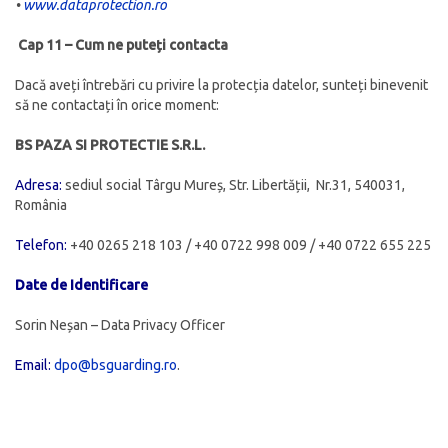
•
www.dataprotection.ro
Cap 11 – Cum ne puteți contacta
Dacă aveți întrebări cu privire la protecția datelor, sunteți binevenit
să ne contactați în orice moment:
BS PAZA SI PROTECTIE S.R.L.
Adresa:
sediul social Târgu Mureș, Str. Libertății, Nr.31, 540031,
România
Telefon:
+40 0265 218 103 / +40 0722 998 009 / +40 0722 655 225
Date de Identificare
Sorin Neșan – Data Privacy Officer
Email:
dpo@bsguarding.ro
.