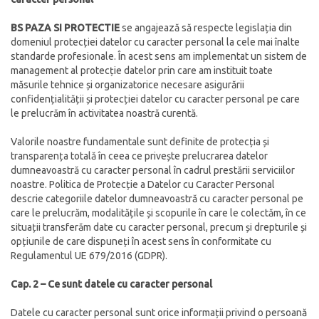
BS PAZA SI PROTECTIE
se angajează să respecte legislația din
domeniul protecției datelor cu caracter personal la cele mai înalte
standarde profesionale. În acest sens am implementat un sistem de
management al protecție datelor prin care am instituit toate
măsurile tehnice și organizatorice necesare asigurării
confidențialității și protecției datelor cu caracter personal pe care
le prelucrăm în activitatea noastră curentă.
Valorile noastre fundamentale sunt definite de protecția și
transparența totală în ceea ce privește prelucrarea datelor
dumneavoastră cu caracter personal în cadrul prestării serviciilor
noastre. Politica de Protecție a Datelor cu Caracter Personal
descrie categoriile datelor dumneavoastră cu caracter personal pe
care le prelucrăm, modalitățile și scopurile în care le colectăm, în ce
situații transferăm date cu caracter personal, precum și drepturile și
opțiunile de care dispuneți în acest sens în conformitate cu
Regulamentul UE 679/2016 (GDPR).
Cap. 2 – Ce sunt datele cu caracter personal
Datele cu caracter personal sunt orice informații privind o persoană