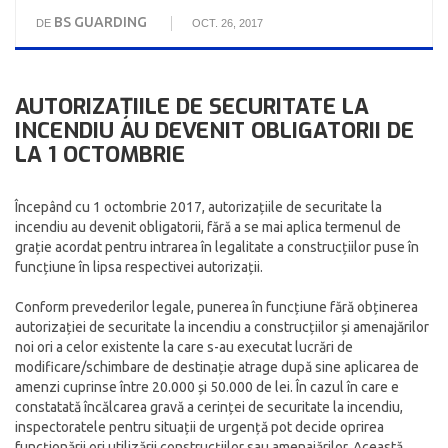
BS GUARDING
DE
OCT. 26, 2017
AUTORIZAȚIILE DE SECURITATE LA
INCENDIU AU DEVENIT OBLIGATORII DE
LA 1 OCTOMBRIE
Începând cu 1 octombrie 2017, autorizațiile de securitate la
incendiu au devenit obligatorii, fără a se mai aplica termenul de
grație acordat pentru intrarea în legalitate a construcțiilor puse în
funcțiune în lipsa respectivei autorizații.
Conform prevederilor legale, punerea în funcțiune fără obținerea
autorizației de securitate la incendiu a construcțiilor și amenajărilor
noi ori a celor existente la care s-au executat lucrări de
modificare/schimbare de destinație atrage după sine aplicarea de
amenzi cuprinse între 20.000 și 50.000 de lei. În cazul în care e
constatată încălcarea gravă a cerinței de securitate la incendiu,
inspectoratele pentru situații de urgență pot decide oprirea
funcționării ori utilizării construcțiilor sau amenajărilor. Această