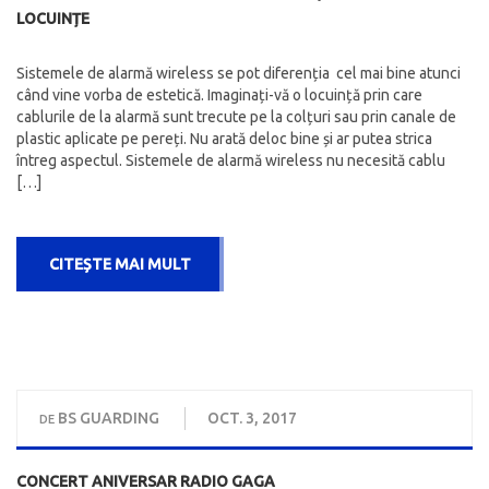
LOCUINȚE
Sistemele de alarmă wireless se pot diferenția cel mai bine atunci
când vine vorba de estetică. Imaginați-vă o locuință prin care
cablurile de la alarmă sunt trecute pe la colțuri sau prin canale de
plastic aplicate pe pereți. Nu arată deloc bine și ar putea strica
întreg aspectul. Sistemele de alarmă wireless nu necesită cablu
[…]
CITEȘTE MAI MULT
BS GUARDING
OCT. 3, 2017
DE
CONCERT ANIVERSAR RADIO GAGA