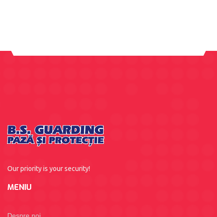
Our priority is your security!
MENIU
Despre noi