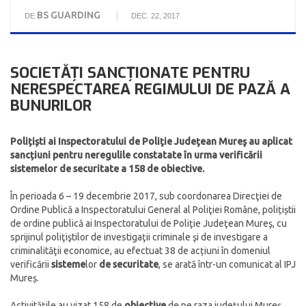
BS GUARDING
DE
DEC. 22, 2017
SOCIETĂȚI SANCŢIONATE PENTRU
NERESPECTAREA REGIMULUI DE PAZĂ A
BUNURILOR
Polițiști ai Inspectoratului de Poliţie Judeţean Mureş au aplicat
sancțiuni pentru neregulile constatate în urma verificării
sistemelor de securitate a 158 de obiective.
În perioada 6 – 19 decembrie 2017, sub coordonarea Direcţiei de
Ordine Publică a Inspectoratului General al Poliţiei Române, polițiștii
de ordine publică ai Inspectoratului de Poliţie Judeţean Mureş, cu
sprijinul poliţiştilor de investigaţii criminale şi de investigare a
criminalităţii economice, au efectuat 38 de acțiuni în domeniul
verificării
sisteme
lor
de securitate
, se arată într-un comunicat al IPJ
Mureș.
Activitățile au vizat 158 de
obiective
de pe raza judeţului Mureş,