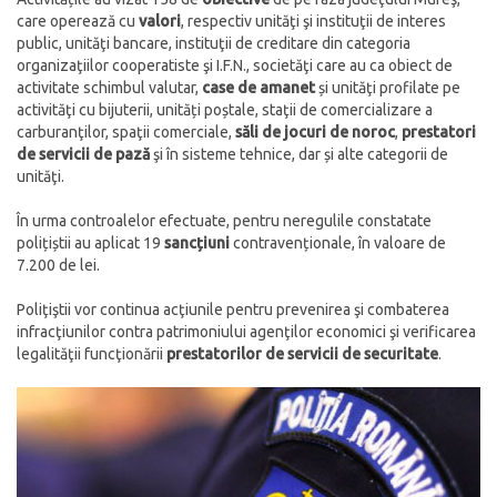
care operează cu
valori
, respectiv unităţi şi instituţii de interes
public, unităţi bancare, instituţii de creditare din categoria
organizaţiilor cooperatiste şi I.F.N., societăţi care au ca obiect de
activitate schimbul valutar,
case de amanet
și unităţi profilate pe
activităţi cu bijuterii, unități poștale, staţii de comercializare a
carburanţilor, spaţii comerciale,
săli de jocuri de noroc
,
prestatori
de servicii de pază
şi în sisteme tehnice, dar și alte categorii de
unităţi.
În urma controalelor efectuate, pentru neregulile constatate
polițiștii au aplicat 19
sancțiuni
contravenționale, în valoare de
7.200 de lei.
Poliţiştii vor continua acţiunile pentru prevenirea şi combaterea
infracţiunilor contra patrimoniului agenţilor economici şi verificarea
legalităţii funcţionării
prestatorilor de servicii de securitate
.